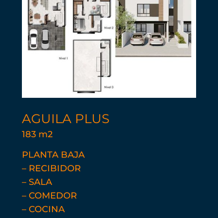
AGUILA PLUS
183 m2
PLANTA BAJA
– RECIBIDOR
– SALA
– COMEDOR
– COCINA