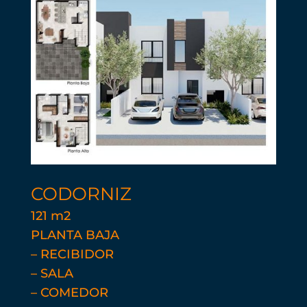
CODORNIZ
121 m2
PLANTA BAJA
– RECIBIDOR
– SALA
– COMEDOR